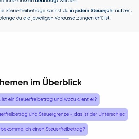
anche müssen
beantragt
werden.
ie Steuerfreibeträge kannst du
in jedem Steuerjahr
nutzen,
olange du die jeweiligen Voraussetzungen erfüllst.
Themen im Überblick
ist ein Steuerfreibetrag und wozu dient er?
erfreibetrag und Steuergrenze - das ist der Unterschied
 bekomme ich einen Steuerfreibetrag?