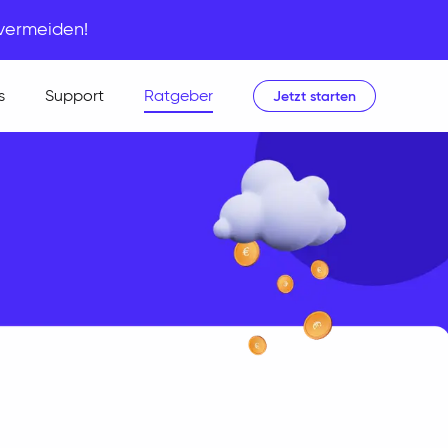
 vermeiden!
s
Support
Ratgeber
Jetzt starten