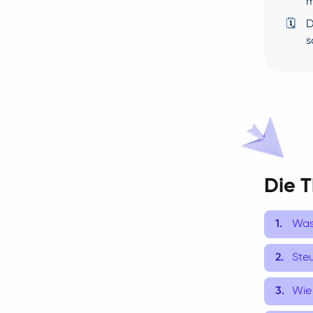
m
🗓
D
s
Die 
Was 
Steu
Wie