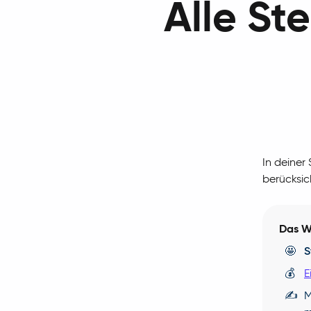
Alle St
In deiner
berücksic
Das Wi
🤩
S
💰
E
✍️
M