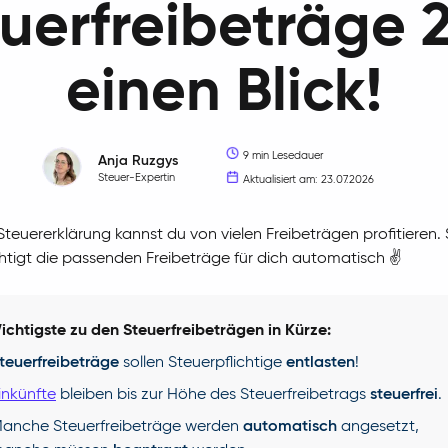
euerfreibeträge 
einen Blick!
9 min Lesedauer
Anja
Ruzgys
Steuer-Expertin
Aktualisiert am: 23.07.2026
 Steuererklärung kannst du von vielen Freibeträgen profitieren.
htigt die passenden Freibeträge für dich automatisch ✌️
chtigste zu den Steuerfreibeträgen in Kürze:
teuerfreibeträge
sollen Steuerpflichtige
entlasten
!
inkünfte
bleiben bis zur Höhe des Steuerfreibetrags
steuerfrei
.
anche Steuerfreibeträge werden
automatisch
angesetzt,