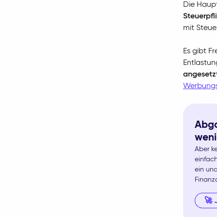
Die Haupt
Steuerpfl
mit Steue
Es gibt F
Entlastun
angesetz
Werbungs
Abga
weni
Aber ke
einfach
ein un
Finanz
🚀 