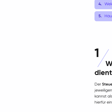
Welc
Häu
1
W
dient
Der
Steue
jeweilige
kannst al
hierfür ei