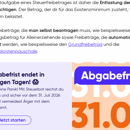
aufgabe eines Steuerfreibetrages ist daher die
Entlastung de
ichtigen
. Der Betrag, der dir für das Existenzminimum zusteht, 
rn belastet.
reibeträge, die
man selbst beantragen
muss, wie beispielsweis
gsbetrag für Alleinerziehende sowie Freibeträge, die
automati
t
werden, wie beispielsweise den
Grundfreibetrag
und die
kostenpauschale
.
befrist endet in
gen Tagen! 😱
ine Panik! Mit Steuerbot reichst du
 und sicher vor dem 31. Juli 2026
d vermeidest Ärger mit dem
amt.
Jetzt starten