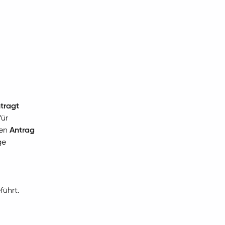
ntragt
für
nen
Antrag
ge
führt.