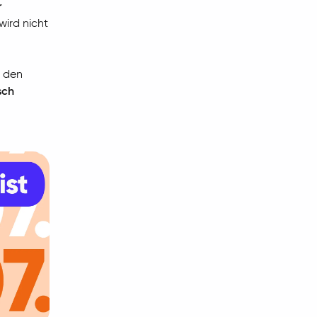
r
wird nicht
e den
sch