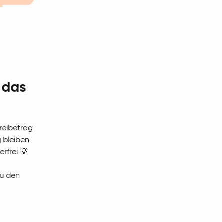
 das
reibetrag
g bleiben
erfrei 💡
du den