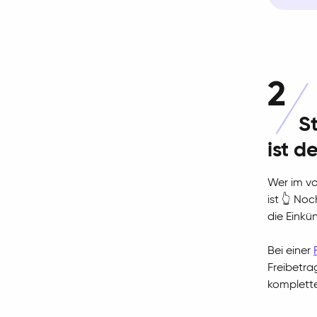
2
S
ist d
Wer im vo
ist 👆 No
die Einkün
Bei einer
Freibetrag
komplette