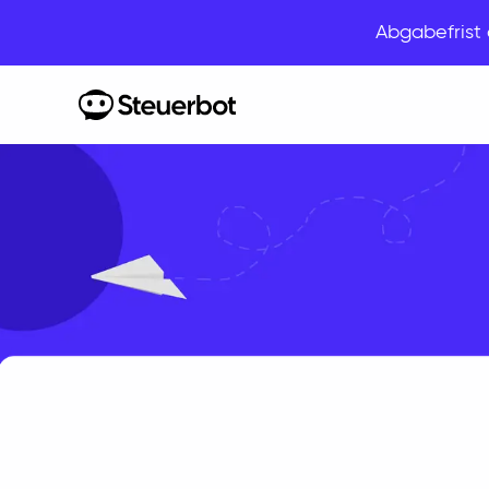
Abgabefris
Home