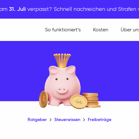
t am
31. Juli
verpasst? Schnell nachreichen und Strafen
So funktioniert’s
Kosten
Über un
Ratgeber
Steuerwissen
Freibeträge