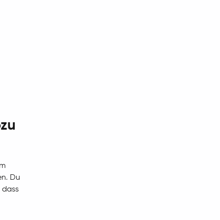
ozu
im
en. Du
e dass