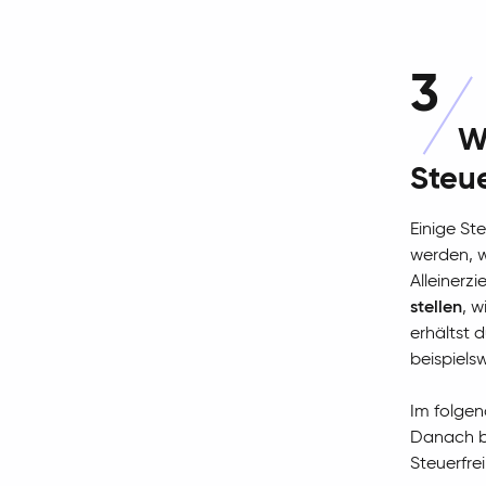
3
W
Steue
Einige St
werden, w
Alleinerz
stellen
, w
erhältst
beispiels
Im folgen
Danach bi
Steuerfre