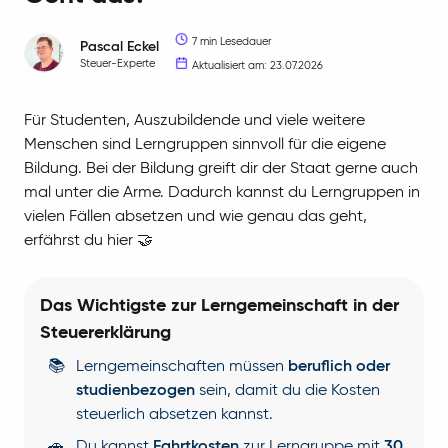
7 min Lesedauer
Pascal
Eckel
Steuer-Experte
Aktualisiert am: 23.07.2026
Für Studenten, Auszubildende und viele weitere
Menschen sind Lerngruppen sinnvoll für die eigene
Bildung. Bei der Bildung greift dir der Staat gerne auch
mal unter die Arme. Dadurch kannst du Lerngruppen in
vielen Fällen absetzen und wie genau das geht,
erfährst du hier 🤝
Das Wichtigste zur Lerngemeinschaft in der
Steuererklärung
📚
Lerngemeinschaften müssen
beruflich oder
studienbezogen
sein, damit du die Kosten
steuerlich absetzen kannst.
🚗
Du kannst
Fahrtkosten
zur Lerngruppe mit
30