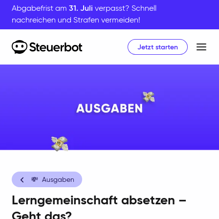
Abgabefrist am
31. Juli
verpasst? Schnell
nachreichen und Strafen vermeiden!
Jetzt starten
Home
💸
Ausgaben
Lerngemeinschaft absetzen –
Geht das?