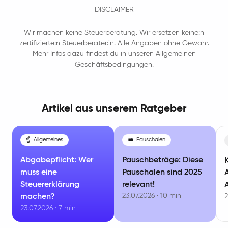
DISCLAIMER
Wir machen keine Steuerberatung. Wir ersetzen keine:n
zertifizierte:n Steuerberater:in. Alle Angaben ohne Gewähr.
Mehr Infos dazu findest du in unseren Allgemeinen
Geschäftsbedingungen.
Artikel aus unserem Ratgeber
☝️
Allgemeines
💼
Pauschalen
Abgabepflicht: Wer
Pauschbeträge: Diese
muss eine
Pauschalen sind 2025
Steuererklärung
relevant!
23.07.2026 · 10 min
machen?
2
23.07.2026 · 7 min