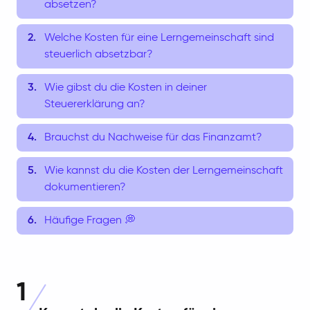
absetzen?
Welche Kosten für eine Lerngemeinschaft sind
steuerlich absetzbar?
Wie gibst du die Kosten in deiner
Steuererklärung an?
Brauchst du Nachweise für das Finanzamt?
Wie kannst du die Kosten der Lerngemeinschaft
dokumentieren?
Häufige Fragen 💭
1