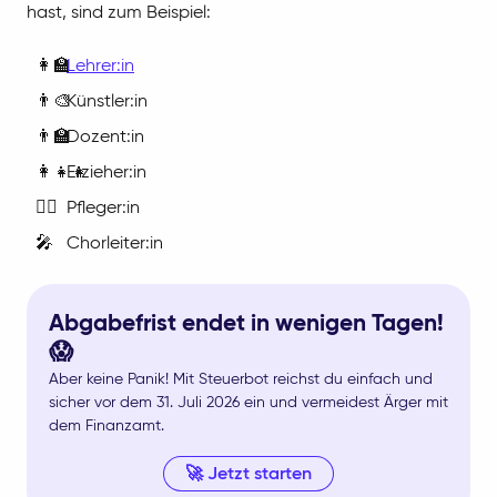
hast, sind zum Beispiel:
👩‍🏫
Lehrer:in
👨‍🎨
Künstler:in
👨‍🏫
Dozent:in
👩‍👧‍👧
Erzieher:in
👩‍⚕️
Pfleger:in
🎤
Chorleiter:in
Abgabefrist endet in wenigen Tagen!
😱
Aber keine Panik! Mit Steuerbot reichst du einfach und
sicher vor dem 31. Juli 2026 ein und vermeidest Ärger mit
dem Finanzamt.
🚀 Jetzt starten