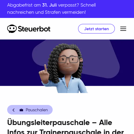
Abgabefrist am
31. Juli
verpasst? Schnell
nachreichen und Strafen vermeiden!
Jetzt starten
Home
💼
Pauschalen
Übungsleiterpauschale – Alle
Infos zur Trainerpauschale in der