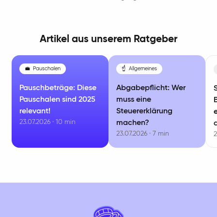
Artikel aus unserem Ratgeber
💼
Pauschalen
☝️
Allgemeines
Pauschbeträge: Diese
Abgabepflicht: Wer
Pauschalen sind 2025
muss eine
relevant!
Steuererklärung
23.07.2026 · 10 min
machen?
23.07.2026 · 7 min
2