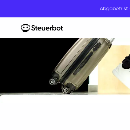
Abgabefris
Home