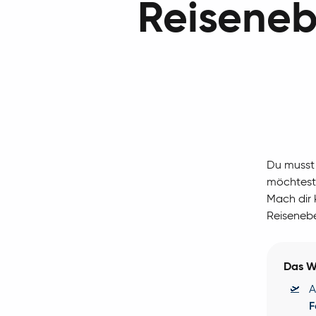
Reiseneb
Du musst 
möchtest 
Mach dir 
Reisenebe
Das W
🛫
A
F