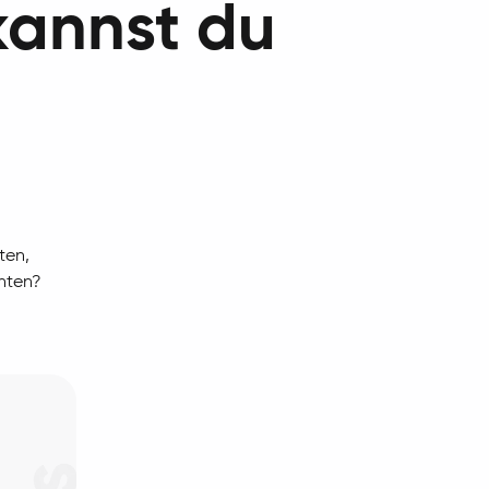
kannst du
ten,
chten?