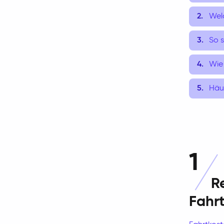
Wel
So 
Wie
Häu
1
R
Fahr