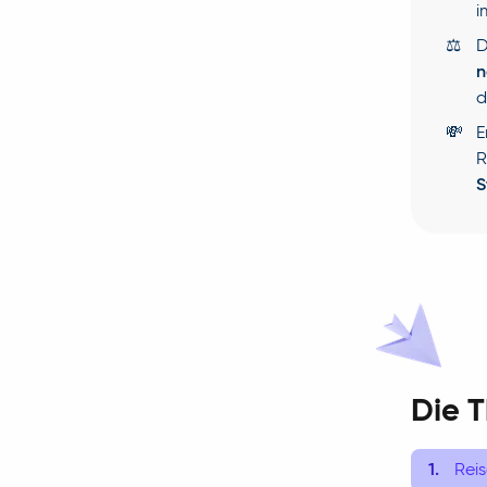
i
⚖️
D
n
d
💸
E
R
S
Die 
Rei