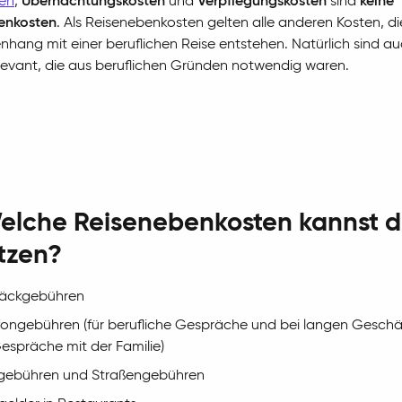
ten
,
Übernachtungskosten
und
Verpflegungskosten
sind
keine
enkosten
. Als Reisenebenkosten gelten alle anderen Kosten, di
ang mit einer beruflichen Reise entstehen. Natürlich sind au
levant, die aus beruflichen Gründen notwendig waren.
elche Reisenebenkosten kannst 
tzen?
äckgebühren
fongebühren (für berufliche Gespräche und bei langen Geschä
Gespräche mit der Familie)
gebühren und Straßengebühren