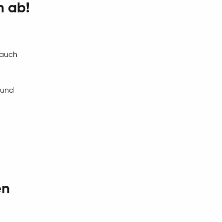
n ab!
auch
 und
en