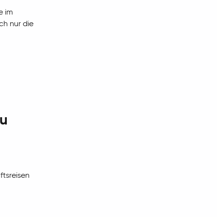
e im
ch nur die
du
ftsreisen