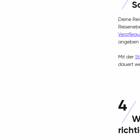
S
Deine Rei
Reiseneb
Verpfleg
angeben 
Mit der
S
dauert we
4
W
richt