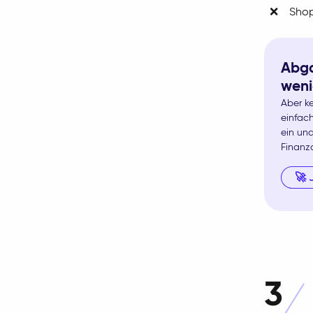
❌
Sho
Abga
weni
Aber ke
einfach
ein un
Finanz
🚀 
3