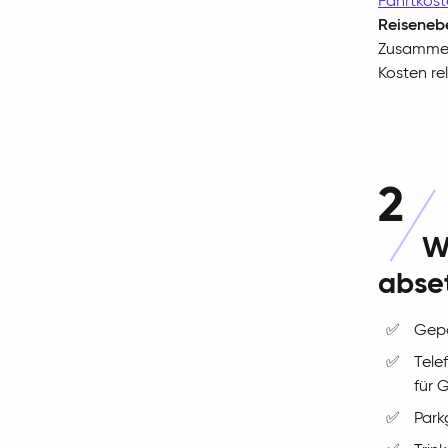
Fahrtkos
Reiseneb
Zusammenh
Kosten re
2
W
abse
✅
Gep
✅
Tele
für 
✅
Park