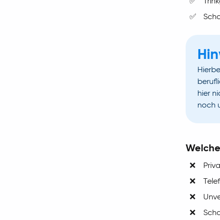
✅
Trin
✅
Scha
Hin
Hierbe
berufl
hier n
noch 
Welche
❌
Priv
❌
Tele
❌
Unve
❌
Scha