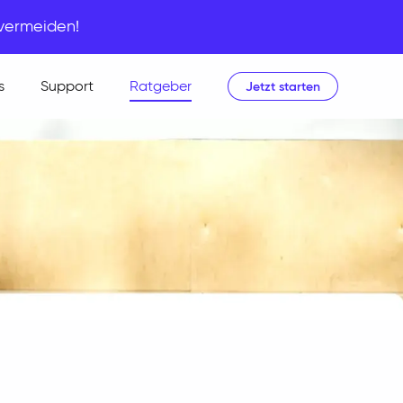
 vermeiden!
s
Support
Ratgeber
Jetzt starten