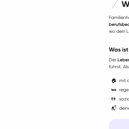
W
Familienh
berufsbe
wo dein L
Was ist
Der
Lebe
führst. Al
🏠
mit 
🛏️
rege
👫
sozi
📬
dein