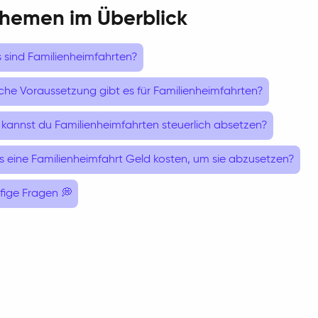
Themen im Überblick
 sind Familienheimfahrten?
che Voraussetzung gibt es für Familienheimfahrten?
 kannst du Familienheimfahrten steuerlich absetzen?
s eine Familienheimfahrt Geld kosten, um sie abzusetzen?
fige Fragen 💭