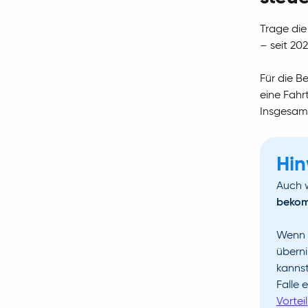
Trage die
– seit 20
Für die B
eine Fahr
Insgesam
Hin
Auch 
beko
Wenn d
übern
kannst
Falle 
Vorteil