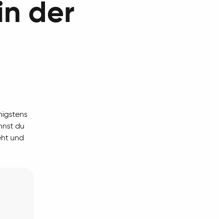
in der
g
nigstens
nnst du
eht und