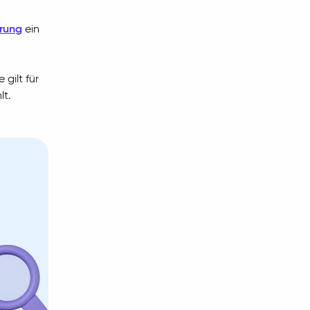
rung
ein
e gilt für
lt.