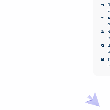
🚗
N
E
💸
A
a
🚘
N
m
🔄
U
b
🧰
T
F