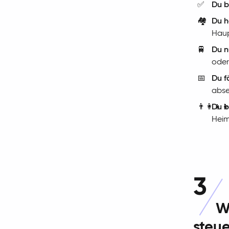
✅
Du b
🏘️
Du h
Haup
🚆
Du n
oder
📅
Du f
abse
👨‍👩‍👧‍
Du b
Heim
3
W
steue