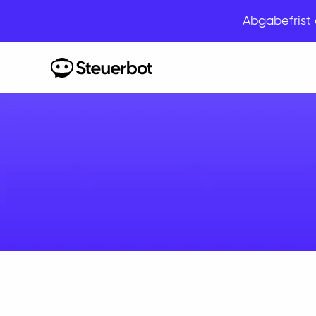
Abgabefris
Home