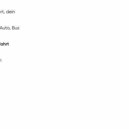
t, dein
 Auto, Bus
fahrt
n