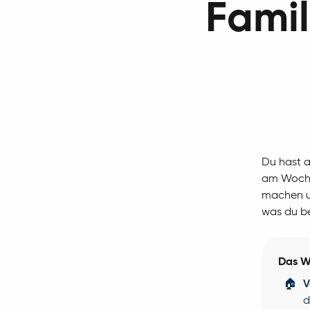
Famil
Du hast 
am Woche
machen un
was du be
Das Wi
🏠
V
d