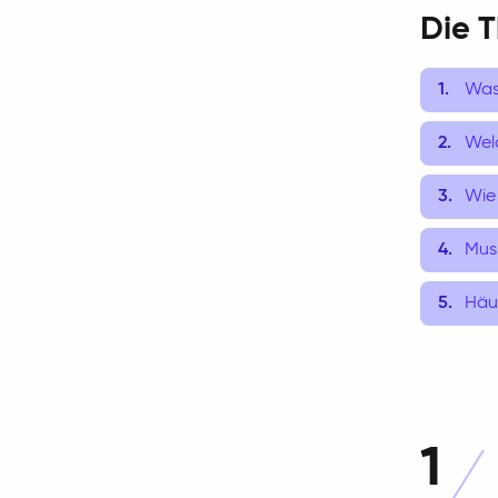
Die 
Was
Wel
Wie
Mus
Häu
1