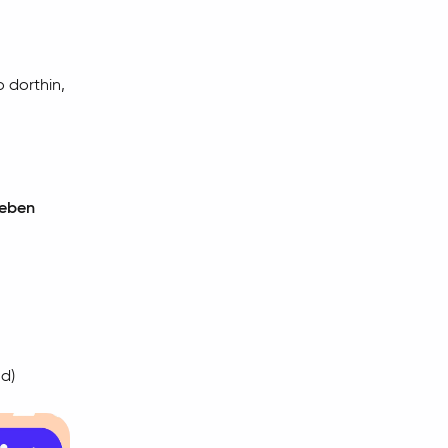
 dorthin,
leben
d)