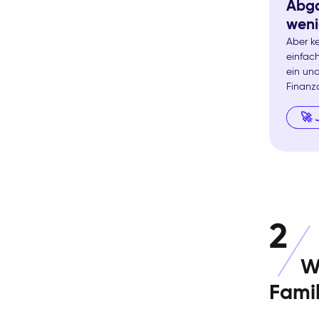
Abga
weni
Aber ke
einfach
ein un
Finanz
🚀 
2
W
Fami