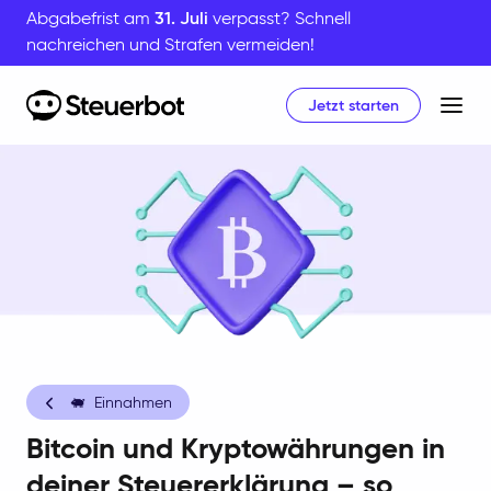
Abgabefrist am
31. Juli
verpasst? Schnell
nachreichen und Strafen vermeiden!
Jetzt starten
Home
🐖
Einnahmen
Bitcoin und Kryptowährungen in
deiner Steuererklärung – so