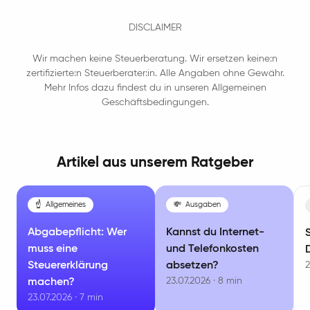
DISCLAIMER
Wir machen keine Steuerberatung. Wir ersetzen keine:n
zertifizierte:n Steuerberater:in. Alle Angaben ohne Gewähr.
Mehr Infos dazu findest du in unseren Allgemeinen
Geschäftsbedingungen.
Artikel aus unserem Ratgeber
☝️
Allgemeines
💸
Ausgaben
Abgabepflicht: Wer
Kannst du Internet-
muss eine
und Telefonkosten
Steuererklärung
absetzen?
2
23.07.2026 · 8 min
machen?
23.07.2026 · 7 min