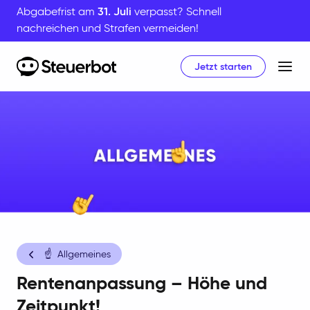
Abgabefrist am
31. Juli
verpasst? Schnell
nachreichen und Strafen vermeiden!
Jetzt starten
Home
☝️
Allgemeines
Rentenanpassung – Höhe und
Zeitpunkt!