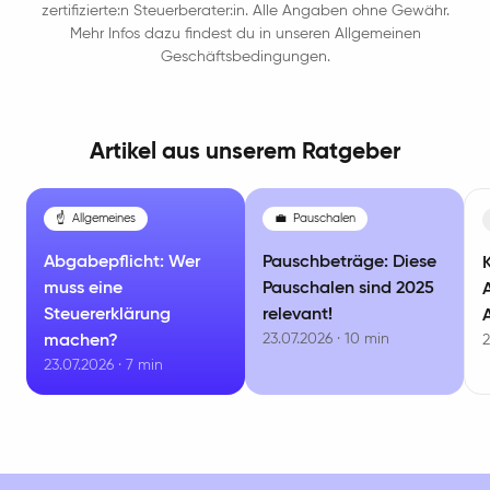
zertifizierte:n Steuerberater:in. Alle Angaben ohne Gewähr.
Mehr Infos dazu findest du in unseren Allgemeinen
Geschäftsbedingungen.
Artikel aus unserem Ratgeber
☝️
Allgemeines
💼
Pauschalen
Abgabepflicht: Wer
Pauschbeträge: Diese
muss eine
Pauschalen sind 2025
Steuererklärung
relevant!
23.07.2026 · 10 min
machen?
2
23.07.2026 · 7 min