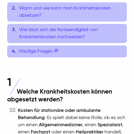
Wann und wie kann man Krankheitskosten
absetzen?
Wie lässt sich die Notwendigkeit von
Krankheitskosten nachweisen?
Häufige Fragen 💭
1
Welche Krankheitskosten können
abgesetzt werden?
🧑‍⚕️
Kosten für stationäre oder ambulante
Behandlung
: Es spielt dabei keine Rolle, ob es sich
um einen
Allgemeinmediziner
, einen
Spezialarzt
,
einen
Facharzt
oder einen
Heilpraktiker
handelt.