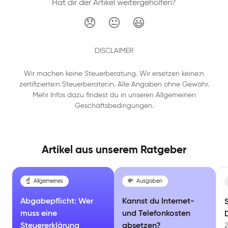
Hat dir der Artikel weitergeholfen?
😞
😐
😃
DISCLAIMER
Wir machen keine Steuerberatung. Wir ersetzen keine:n
zertifizierte:n Steuerberater:in. Alle Angaben ohne Gewähr.
Mehr Infos dazu findest du in unseren Allgemeinen
Geschäftsbedingungen.
Artikel aus unserem Ratgeber
☝️
Allgemeines
💸
Ausgaben
Abgabepflicht: Wer
Kannst du Internet-
muss eine
und Telefonkosten
Steuererklärung
absetzen?
2