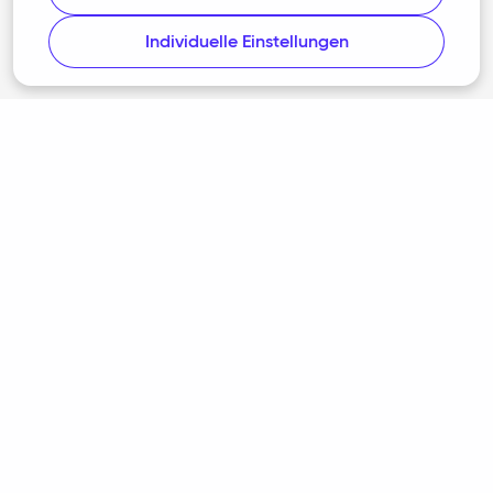
Rechtliches
Individuelle Einstellungen
AGB
Datenschutz
Barrierefreiheit
Cookie-Richtlinie
Cookie-Einstellungen
Impressum
Programmumfang nach § 87c AO
Datenschutzrichtlinie für Nutzerforschung
Steuerbot folgen