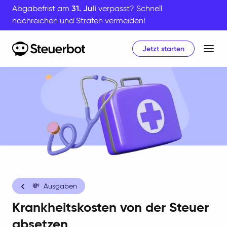
Abgabefrist am
31. Juli
verpasst? Schnell
nachreichen und Strafen vermeiden!
Jetzt starten
Home
💸
Ausgaben
Krankheitskosten von der Steuer
absetzen