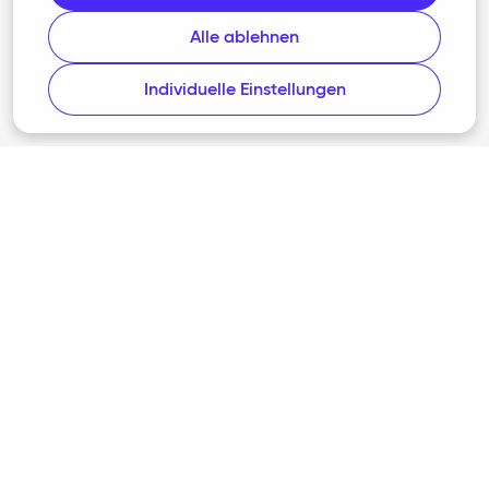
Datenschutz
Alle ablehnen
Barrierefreiheit
Individuelle Einstellungen
Cookie-Richtlinie
Cookie-Einstellungen
Impressum
Programmumfang nach § 87c AO
Datenschutzrichtlinie für Nutzerforschung
Steuerbot folgen
Facebook
Instagram
LinkedIn
Twitter