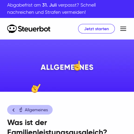
Abgabefrist am
31. Juli
verpasst? Schnell
nachreichen und Strafen vermeiden!
Jetzt starten
Home
☝️
Allgemeines
Was ist der
Familienleistungsausgleich?