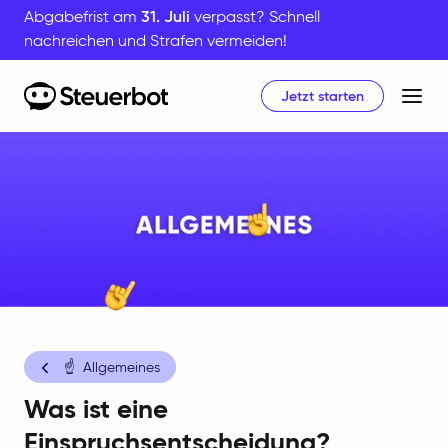
Abgabefrist am
31. Juli
verpasst? Schnell
nachreichen und Strafen vermeiden!
Jetzt starten
Home
☝️
Allgemeines
Was ist eine
Einspruchsentscheidung?