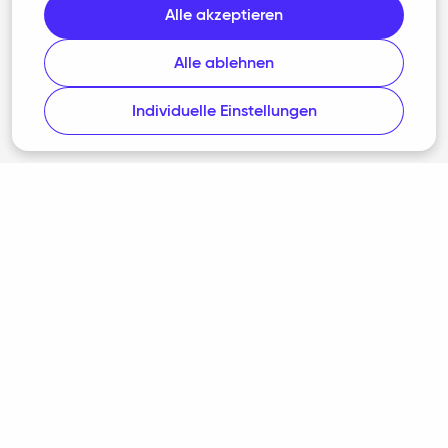
Alle akzeptieren
Presse
Alle ablehnen
Rechtliches
Individuelle Einstellungen
AGB
Datenschutz
Barrierefreiheit
Cookie-Richtlinie
Cookie-Einstellungen
Impressum
Programmumfang nach § 87c AO
Datenschutzrichtlinie für Nutzerforschung