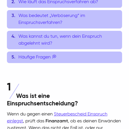
Wie läuft das Einspruchsverfahren ab?
Was bedeutet „Verböserung“ im
Einspruchsverfahren?
Was kannst du tun, wenn dein Einspruch
abgelehnt wird?
Häufige Fragen 💭
1
Was ist eine
Einspruchsentscheidung?
Wenn du gegen einen
Steuerbescheid Einspruch
einlegst
, prüft das
Finanzamt
, ob es deinen Einwänden
zustimmt. Wenn das nicht der Fall ist, oder nur