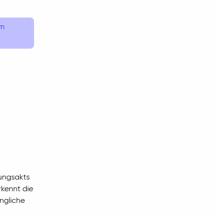
em
tungsakts
rkennt die
üngliche