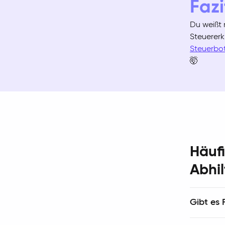
Fazi
Du weißt 
Steuererk
Steuerbo
🤯
Häufi
Abhi
Gibt es 