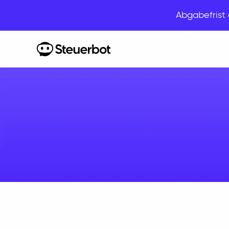
Abgabefris
Home