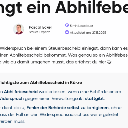
ngt ein Abhilfeb
5 min Lesedauer
Pascal
Eckel
Steuer-Experte
Aktualisiert am: 27.11.2025
iderspruch bei einem Steuerbescheid einlegst, dann kann es 
inen Abhilfebescheid bekommst. Was genau so ein Abhilfebes
d wie du damit umgehen musst, das erfährst du hier 🤝
ichtigste zum Abhilfebescheid in Kürze
in
Abhilfebescheid
wird erlassen, wenn eine Behörde einem
iderspruch
gegen einen Verwaltungsakt
stattgibt
.
r dient dazu,
Fehler der Behörde selbst zu korrigieren
, ohne
ass der Fall an den Widerspruchsausschuss weitergeleitet
erden muss.