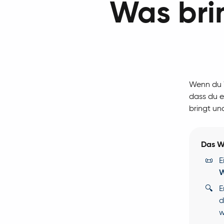
Was bri
Wenn du W
dass du e
bringt un
Das W
📜
E
W
🔍
E
d
w