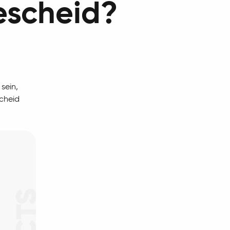
escheid?
sein,
cheid