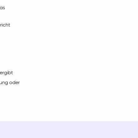
das
richt
ergibt
sung oder