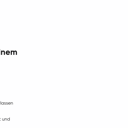
einem
rlassen
t und