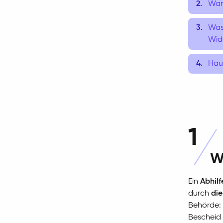
Wann
Was
Wid
Häu
1
W
Ein
Abhil
durch
die
Behörde: 
Bescheid