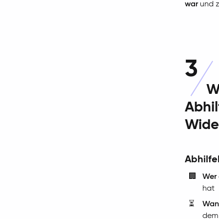
war
und 
3
W
Abhi
Wide
Abhilf
🏢
Wer 
hat
⏳
Wan
dem 