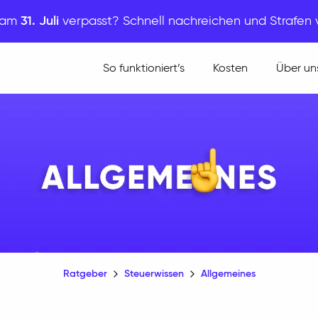
t am
31. Juli
verpasst? Schnell nachreichen und Strafen
So funktioniert’s
Kosten
Über un
Ratgeber
Steuerwissen
Allgemeines