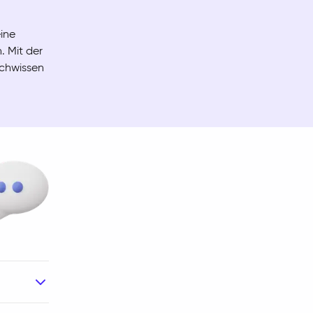
ine
. Mit der
achwissen