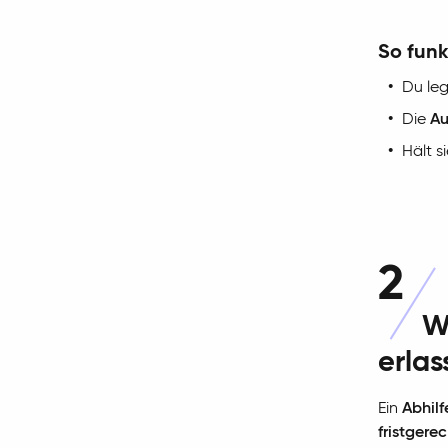
So funk
Du le
Die
Au
Hält s
2
W
erlas
Ein
Abhil
fristgere