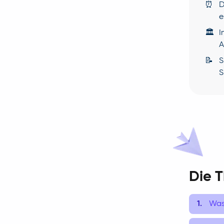
⏰
D
e
🏛️
I
A
📝
S
S
Die 
Was 