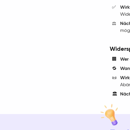
✅
Wirk
Wide
⚖️
Näch
mögl
Widers
🏢
Wer 
🔁
Wan
📜
Wirk
Abä
🏛️
Näch