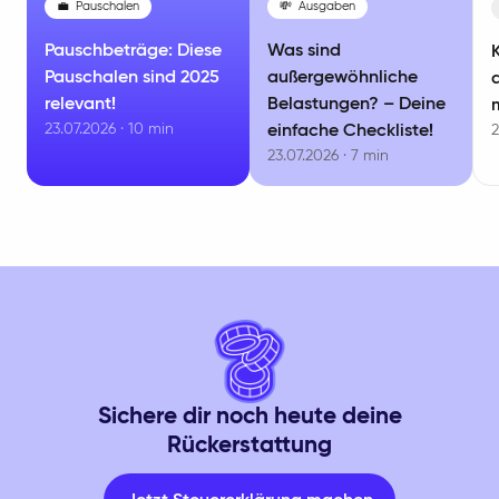
💼
Pauschalen
💸
Ausgaben
Pauschbeträge: Diese
Was sind
Pauschalen sind 2025
außergewöhnliche
relevant!
Belastungen? – Deine
23.07.2026 · 10 min
einfache Checkliste!
2
23.07.2026 · 7 min
Sichere dir noch heute deine
Rückerstattung