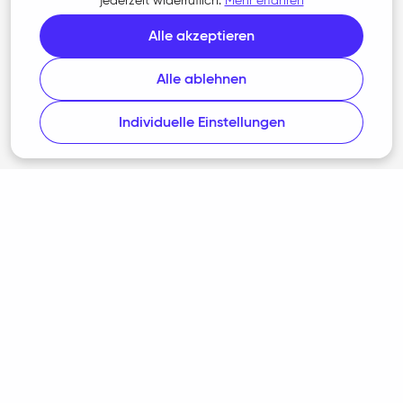
jederzeit widerruflich.
Mehr erfahren
Über uns
Alle akzeptieren
Karriere
Alle ablehnen
Kontakt
Presse
Individuelle Einstellungen
Rechtliches
AGB
Datenschutz
Barrierefreiheit
Cookie-Richtlinie
Cookie-Einstellungen