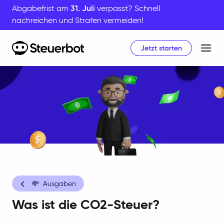
Abgabefrist am
31. Juli
verpasst? Schnell
nachreichen und Strafen vermeiden!
Jetzt starten
Home
💸
Ausgaben
Was ist die CO2-Steuer?