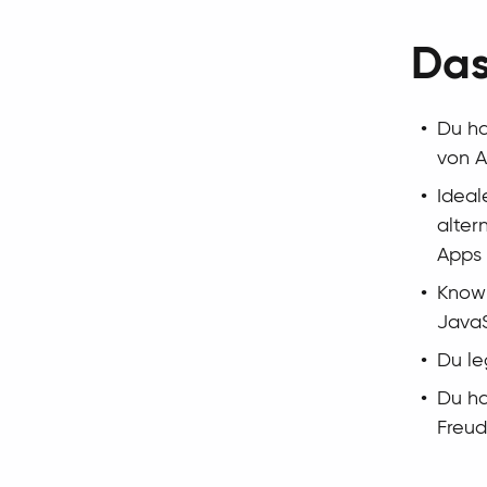
Das
Du ha
von A
Ideal
alter
Apps 
Know-
JavaS
Du le
Du ha
Freud