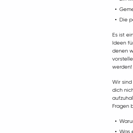
Gemei
Die p
Es ist e
Ideen fü
denen wi
vorstell
werden!
Wir sind
dich nic
aufzuhal
Fragen 
Warum
Was e