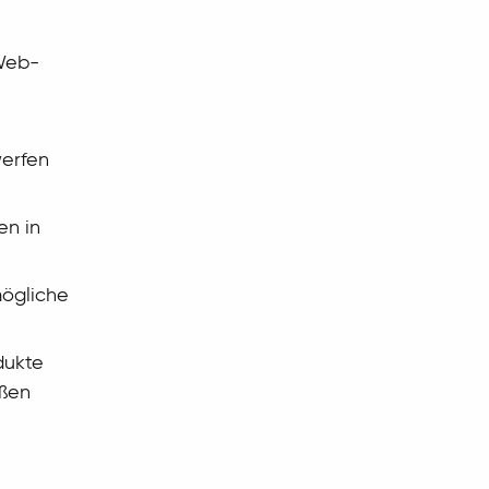
 Web-
werfen
en in
mögliche
dukte
oßen