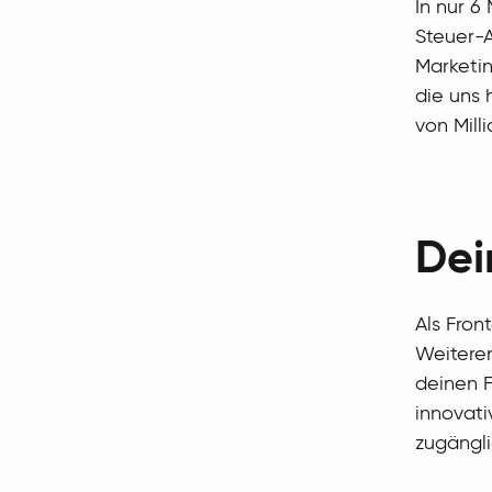
In nur 
Steuer-A
Marketin
die uns 
von Mill
Dei
Als Fron
Weiteren
deinen F
innovati
zugängl