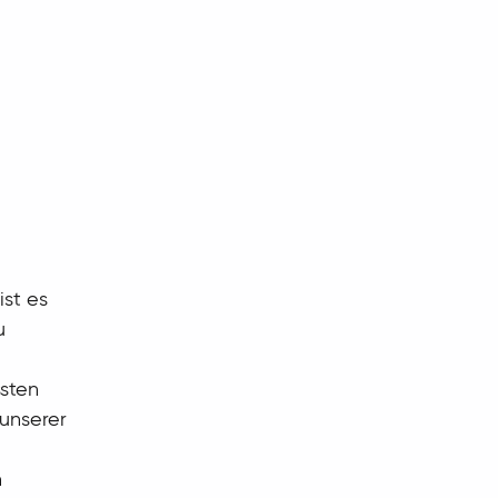
ist es
u
ssten
unserer
h