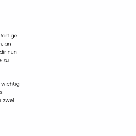
ßartige
n, an
dir nun
e zu
 wichtig,
s
e zwei