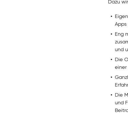
Dazu wir
Eigen
Apps 
Eng m
zusam
und u
Die O
einer
Ganzh
Erfah
Die M
und F
Beitr