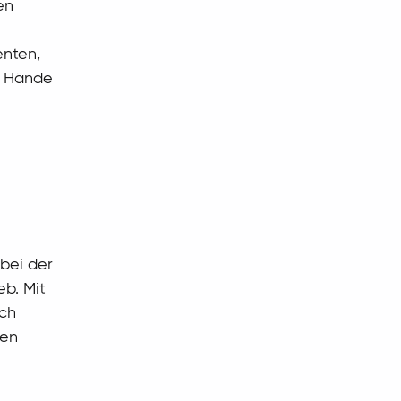
en
enten,
ie Hände
 bei der
b. Mit
rch
pen