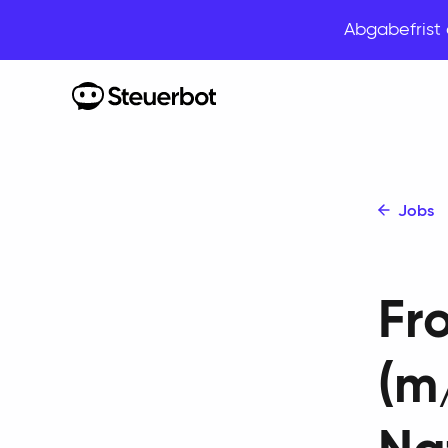
Abgabefris
Home
Jobs
Fr
(m