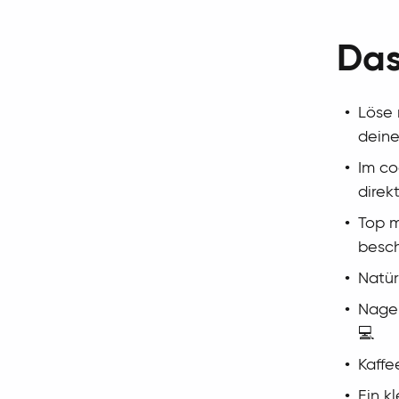
Das
Löse 
deine
Im co
direk
Top m
besc
Natür
Nage
💻
Kaffe
Ein k