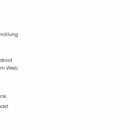
wicklung
droid
 im Web.
ce.
hast