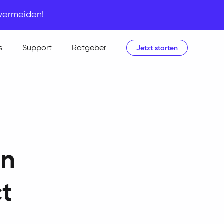
 vermeiden!
s
Support
Ratgeber
Jetzt starten
in
t