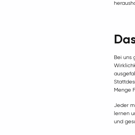
heraush
Das
Bei uns 
Wirklich
ausgefal
Stattdes
Menge Fr
Jeder ma
lernen u
und ges