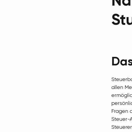
Na
St
Das
Steuerbo
allen Me
ermöglic
persönli
Fragen a
Steuer-A
Steuerer