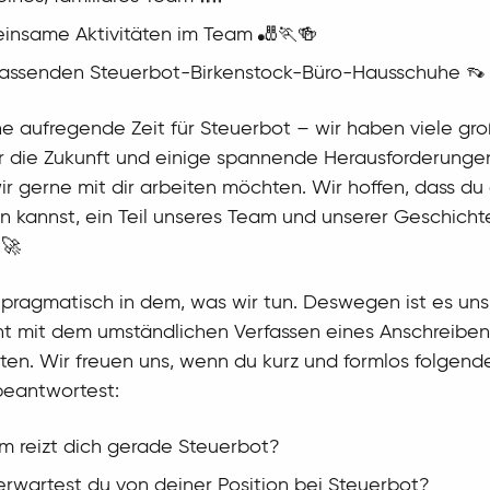
nsame Aktivitäten im Team 🎳🏃🍻
assenden Steuerbot-Birkenstock-Büro-Hausschuhe 👡
ine aufregende Zeit für Steuerbot – wir haben viele gro
r die Zukunft und einige spannende Herausforderunge
r gerne mit dir arbeiten möchten. Wir hoffen, dass du 
en kannst, ein Teil unseres Team und unserer Geschicht
 🚀
 pragmatisch in dem, was wir tun. Deswegen ist es uns
ht mit dem umständlichen Verfassen eines Anschreiben
ten. Wir freuen uns, wenn du kurz und formlos folgend
beantwortest:
 reizt dich gerade Steuerbot?
rwartest du von deiner Position bei Steuerbot?