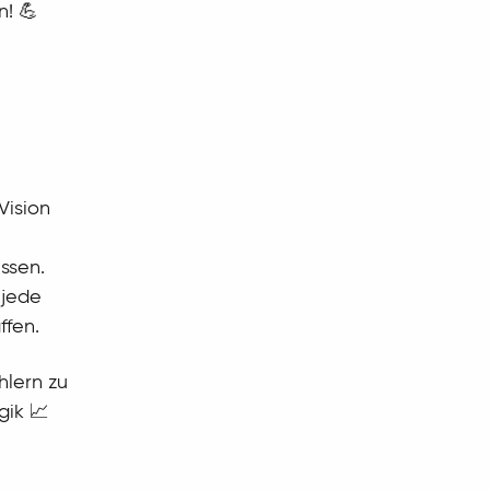
! 💪
Vision
ssen.
 jede
ffen.
hlern zu
gik 📈