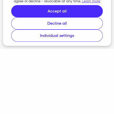
agree or decline - revocable at any time.
Learn more
Accept all
Product
Decline all
Adviser
Individual settings
FAQ
Pricing
Support
Download
Company
About us