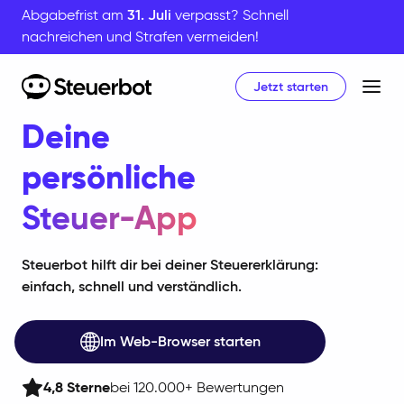
Abgabefrist am
31. Juli
verpasst? Schnell
nachreichen und Strafen vermeiden!
Jetzt starten
Home
Deine
persönliche
Steuer-App
Steuerbot hilft dir bei deiner Steuererklärung:
einfach, schnell und verständlich.
Im Web-Browser starten
4,8
Sterne
bei 120.000+ Bewertungen